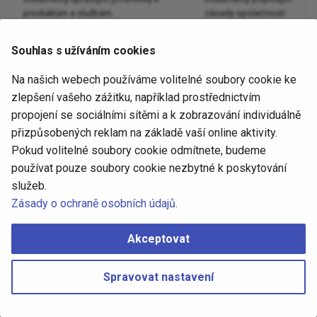
v
produktům a službám.
zásady společnosti.
Podmínky pro vyuzivani
y
cookies
Definice a seznamy
Moderování
Souhlas s užíváním cookies
Dokumenty popisující definice,
Dokumenty vztahující
h
seznamy, odborné výrazy, termíny a
se k moderování.
Na našich webech používáme volitelné soubory cookie ke
l
zkratky.
zlepšení vašeho zážitku, například prostřednictvím
e
propojení se sociálními sítěmi a k zobrazování individuálně
Přednášky
přizpůsobených reklam na základě vaší online aktivity.
Dokumenty vztahující se k
d
přednáškám.
Pokud volitelné soubory cookie odmítnete, budeme
a
používat pouze soubory cookie nezbytné k poskytování
služeb.
t
6. srpna 2026
6. srpna 2026
Zásady o ochraně osobních údajů.
Akceptovat
Copyright © 2016 - 2024 Michal ZOBEC, ZOBEC Consulting |
Změna
nastavení cookies
Spravovat nastavení