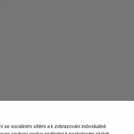
 se sociálními sítěmi a k zobrazování individuálně
pouze soubory cookie nezbytné k poskytování služeb.