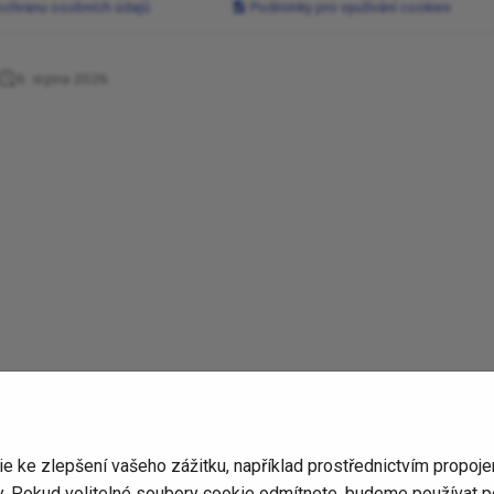
ochranu osobních údajů
Podmínky pro využívání cookies
6. srpna 2026
ke zlepšení vašeho zážitku, například prostřednictvím propojení
ty. Pokud volitelné soubory cookie odmítnete, budeme používat 