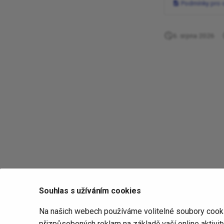
Podmínky pro 
6. srpna 2026
Souhlas s užíváním cookies
Na našich webech používáme volitelné soubory cookie 
přizpůsobených reklam na základě vaší online aktivi