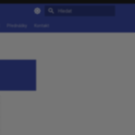
Pište co se má vyhledat
Přednášky
Kontakt