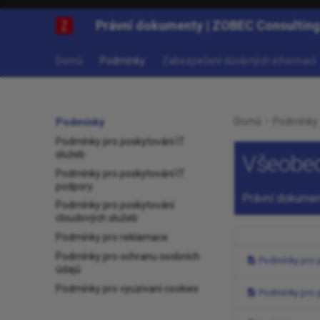
Právní dokumenty | ZOBEC Consultin
Domů
Podmínky
Zabezpečení důvěrných informací
Domů
Podmínky
Podmínky
Podmínky pro poskytování IT
služeb
Všeobe
Podmínky pro poskytování IT
podpory
Právní dokumen
Podmínky pro poskytování
cloudových služeb
Podmínky pro reklamace
Podmínky pro ochranu osobních
Podmínky pro p
údajů
Podmínky pro vyuzivani cookies
Podmínky pro 