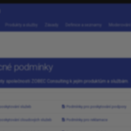
g
Produkty a služby
Zásady
Definice a seznamy
Moderování
cné podmínky
ty společnosti ZOBEC Consulting k jejím produktům a službám.
oskytování služeb
Podmínky pro poskytování podpory
poskytování cloudových služeb
Podmínky pro reklamace