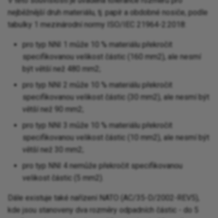
V této souvislosti je uváděna tolerance rozměrů pro
nejběžnější druh materiálu, tj. papír a obdobné nosiče, podle
tabulky 1 mezinárodní normy ISO/IEC 21964-2:2018:
pro typ NNI 1 může 10 % materiálu překročit
specifikovanou velikost částic (160 mm2), ale nesmí
být větší než 480 mm2;
pro typ NNI 2 může 10 % materiálu překročit
specifikovanou velikost částic (30 mm2), ale nesmí být
větší než 90 mm2;
pro typ NNI 3 může 10 % materiálu překročit
specifikovanou velikost částic (10 mm2), ale nesmí být
větší než 30 mm2;
pro typ NNI 4 nemůže překročit specifikovanou
velikost částic (5 mm2).
Dále existuje také nařízení NATO (AC/35-D/2002-REV5),
kde jsou stanoveny dva rozměry odpadních částic - do 5