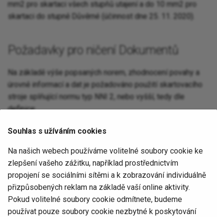
mm2 pro skartaci všech stupňů utajení a do 10 mm2 pro
skartaci do stupně Důvěrné (účinnost dne 25. 11. 2020).
Požadavky pro ničení Dokumentů
Na základě výše popsaných norem, zhodnocení povahy a
úrovně informací a dat je požadováno použití skartovacího
stroje splňující normu typ NNI 2, nebo vyšší, tedy dle
definice:
pro typ NNI 2 může 10 % materiálu překročit
Souhlas s užíváním cookies
specifikovanou velikost částic (30 mm2), ale nesmí být
Na našich webech používáme volitelné soubory cookie ke
větší než 90 mm2;
zlepšení vašeho zážitku, například prostřednictvím
propojení se sociálními sítěmi a k zobrazování individuálně
Odkazy
přizpůsobených reklam na základě vaší online aktivity.
Pokud volitelné soubory cookie odmítnete, budeme
Informace ke skartovacím strojům
na Národní
používat pouze soubory cookie nezbytné k poskytování